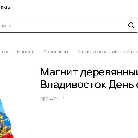
такты
–
–
–
сток
Магниты
С компасом
Магнит деревянный с компас
Магнит деревянны
Владивосток День 
Арт.
ДМ-117