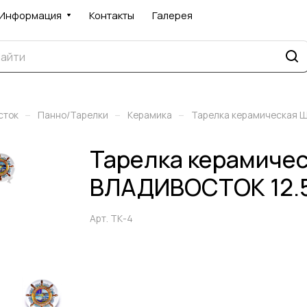
Информация
Контакты
Галерея
–
–
–
сток
Панно/Тарелки
Керамика
Тарелка керамическая 
Тарелка керамиче
ВЛАДИВОСТОК 12.5
Арт.
ТК-4