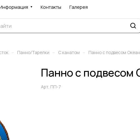
Информация
Контакты
Галерея
–
–
–
сток
Панно/Тарелки
С канатом
Панно с подвесом Океа
Панно с подвесом 
Арт.
ПП-7