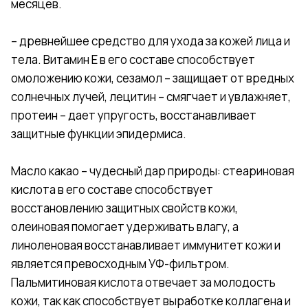
месяцев
Кунж
– древнейшее средство для ухода за кожей лица и
тела. Витамин Е в его составе способствует
омоложению кожи, сезамол – защищает от вредных
солнечных лучей, лецитин – смягчает и увлажняет,
протеин – дает упругость, восстанавливает
защитные функции эпидермиса.
Масло какао – чудесный дар природы: стеариновая
кислота в его составе способствует
восстановлению защитных свойств кожи,
олеиновая помогает удерживать влагу, а
линоленовая восстанавливает иммунитет кожи и
является превосходным УФ-фильтром.
Пальмитиновая кислота отвечает за молодость
кожи, так как способствует выработке коллагена и