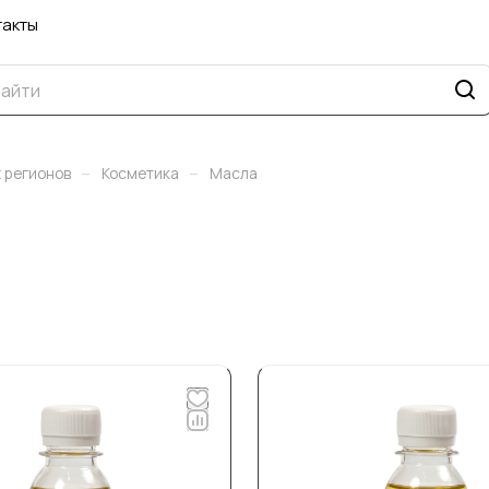
такты
–
–
 регионов
Косметика
Масла