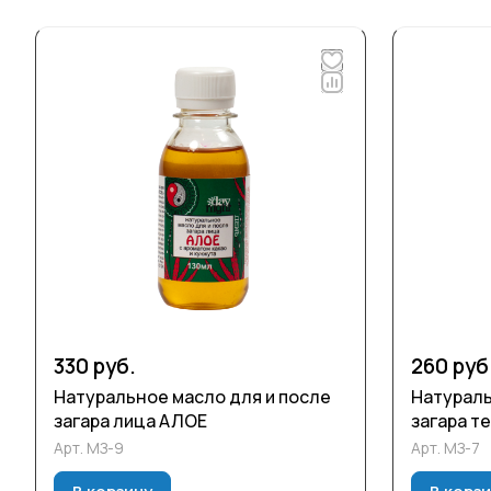
330 руб.
260 руб
Натуральное масло для и после
Натураль
загара лица АЛОЕ
загара т
Арт.
МЗ-9
Арт.
МЗ-7
В корзину
В корз