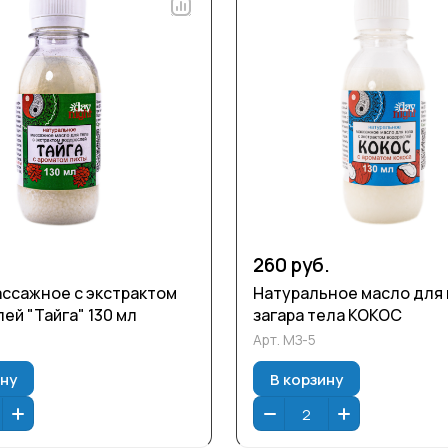
260 руб.
ссажное с экстрактом
Натуральное масло для 
ей "Тайга" 130 мл
загара тела КОКОС
Арт.
МЗ-5
ину
В корзину