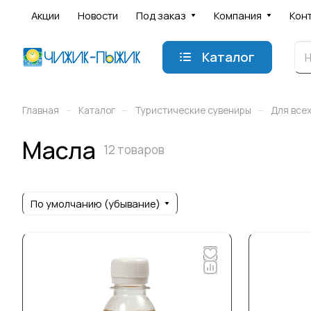
Акции
Новости
Под заказ
Компания
Кон
Каталог
–
–
–
Главная
Каталог
Туристические сувениры
Для всех
Масла
12 товаров
По умолчанию (убывание)