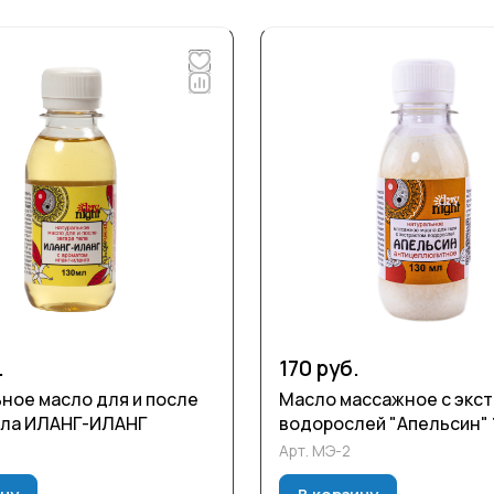
.
170 руб.
ное масло для и после
Масло массажное с экс
ела ИЛАНГ-ИЛАНГ
водорослей "Апельсин" 
Арт.
МЭ-2
ину
В корзину