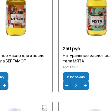
.
260 руб.
ное масло для и после
Натуральное масло посл
ела БЕРГАМОТ
тела МЯТА
Арт.
МЗ-4
ину
В корзину