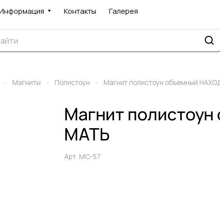
Информация
Контакты
Галерея
–
–
–
Магниты
Полистоун
Магнит полистоун объемный НАХО
Магнит полистоун
МАТЬ
Арт.
МС-57