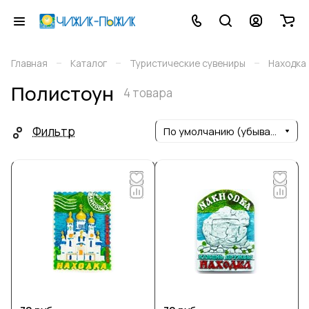
–
–
–
Главная
Каталог
Туристические сувениры
Находка
Полистоун
4 товара
Фильтр
По умолчанию (убывание)