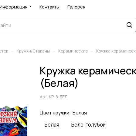
Информация
Контакты
Галерея
–
–
–
сток
Кружки/Стаканы
Керамические
Кружка керамичес
Кружка керамичес
(Белая)
Арт.
КР-8-БЕЛ
Цвет кружки :
Белая
Белая
Бело-голубой