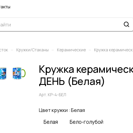
такты
–
–
–
сток
Кружки/Стаканы
Керамические
Кружка керамичес
Кружка керамичес
ДЕНЬ (Белая)
Арт.
КР-4-БЕЛ
Цвет кружки :
Белая
Белая
Бело-голубой