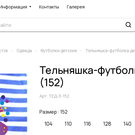
Информация
Контакты
Галерея
–
–
–
сток
Одежда
Футболки детские
Тельняшка-футболка д
Тельняшка-футбол
(152)
Арт.
ТЕД-3-152
Размер :
152
104
110
116
128
140