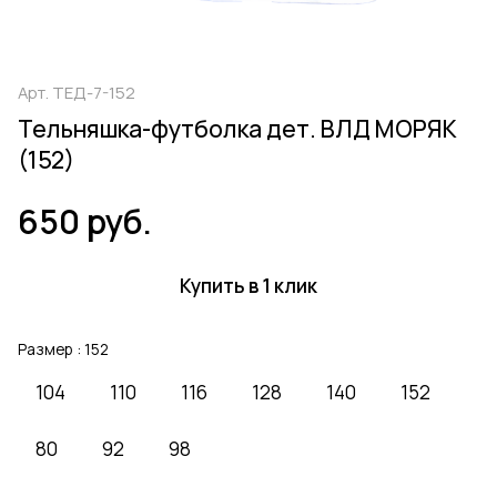
Арт.
ТЕД-7-152
Тельняшка-футболка дет. ВЛД МОРЯК
(152)
650 руб.
Купить в 1 клик
Размер :
152
104
110
116
128
140
152
80
92
98