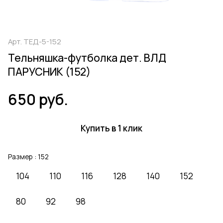
Арт.
ТЕД-5-152
Тельняшка-футболка дет. ВЛД
ПАРУСНИК (152)
650 руб.
Купить в 1 клик
Размер :
152
104
110
116
128
140
152
80
92
98