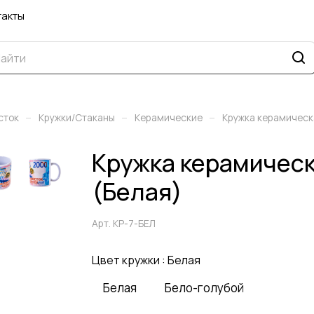
такты
–
–
–
сток
Кружки/Стаканы
Керамические
Кружка керамичес
Кружка керамичес
(Белая)
Арт.
КР-7-БЕЛ
Цвет кружки :
Белая
Белая
Бело-голубой