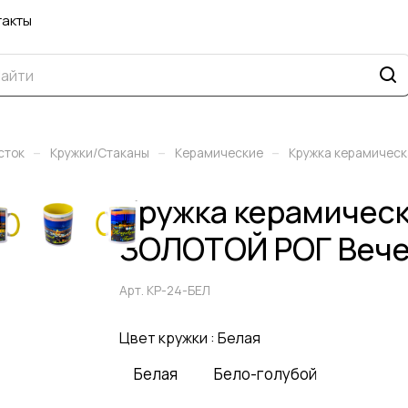
такты
–
–
–
сток
Кружки/Стаканы
Керамические
Кружка керамичес
Кружка керамиче
ЗОЛОТОЙ РОГ Вече
Арт.
КР-24-БЕЛ
Цвет кружки :
Белая
Белая
Бело-голубой