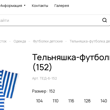
Информация
Контакты
Галерея
–
–
–
сток
Одежда
Футболки детские
Тельняшка-футболка д
Тельняшка-футбол
(152)
Арт.
ТЕД-6-152
Размер :
152
104
110
116
128
140