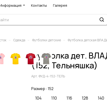
Информация
Контакты
Галерея
–
–
–
сток
Одежда
Футболки детские
Футболка детская ВЛА
Футболка дет. В
(152, Тельняшка)
Арт.
ФУД-4-152-ТЕЛЬ
Размер :
152
104
110
116
128
140