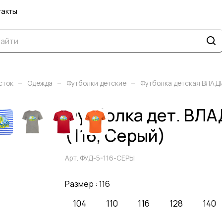
такты
–
–
–
сток
Одежда
Футболки детские
Футболка детская ВЛА
Футболка дет. В
(116, Серый)
Арт.
ФУД-5-116-СЕРЫ
Размер :
116
104
110
116
128
140