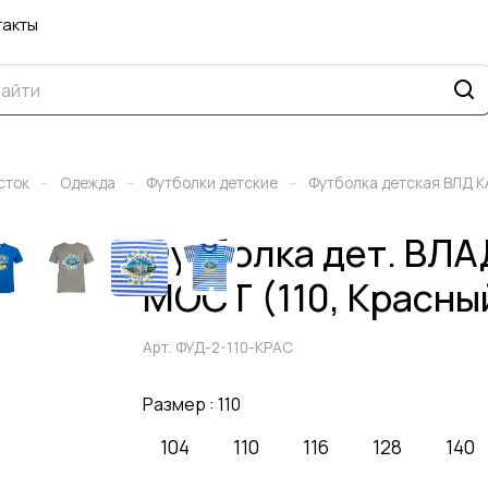
такты
–
–
–
сток
Одежда
Футболки детские
Футболка детская ВЛД
Футболка дет. В
МОСТ (110, Красны
Арт.
ФУД-2-110-КРАС
Размер :
110
104
110
116
128
140