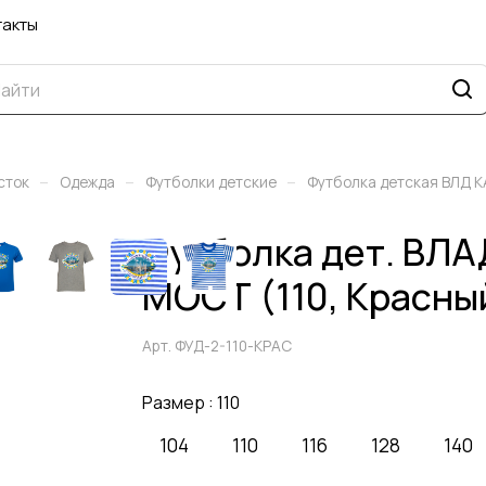
такты
–
–
–
сток
Одежда
Футболки детские
Футболка детская ВЛД
Футболка дет. В
МОСТ (110, Красны
Арт.
ФУД-2-110-КРАС
Размер :
110
104
110
116
128
140