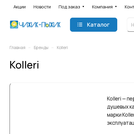
Акции
Новости
Под заказ
Компания
Кон
Каталог
–
–
Главная
Бренды
Kolleri
Kolleri
Kolleri — 
душевых ка
марки Koll
эксплуатац