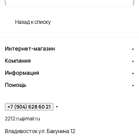
15 000 квалифицированных специалистов.
Душевые кабины Misterio отличаются
надежностью и качеством. Компания
Назад к списку
располагает самым большим
ассортиментом товаров. Использует
различные материалы для изготовления.
Интернет-магазин
Экспериментирует с дизайном и
цветовыми решениями.
Компания
Информация
Помощь
+7 (904) 628 60 21
2212.ru@mail.ru
Владивосток ул. Бакунина 12