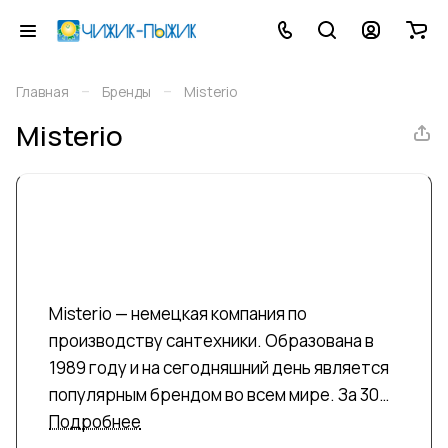
–
–
Главная
Бренды
Misterio
Misterio
Misterio — немецкая компания по
производству сантехники. Образована в
1989 году и на сегодняшний день является
популярным брендом во всем мире. За 30
лет компания выросла с 50 сотрудников до
Подробнее