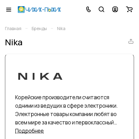
–
–
Главная
Бренды
Nika
Nika
Корейские производители считаются
одними из ведущих в сфере электроники.
Электронные товары компании любят во
всем мире за качество и первоклассный
дизайн. Продукция пользуются высоким
Подробнее