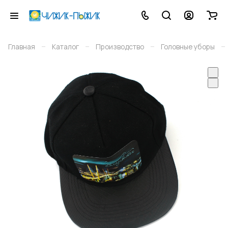
–
–
–
–
Главная
Каталог
Производство
Головные уборы