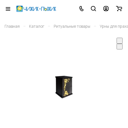
–
–
–
Главная
Каталог
Ритуальные товары
Урны для прах