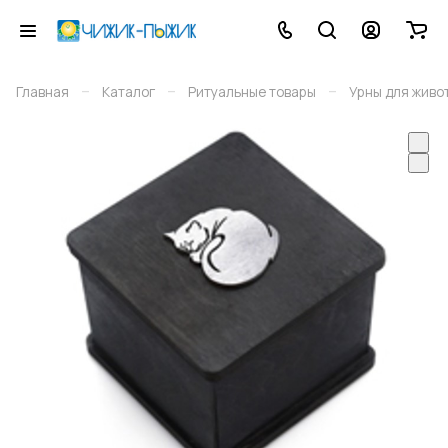
–
–
–
Главная
Каталог
Ритуальные товары
Урны для живо