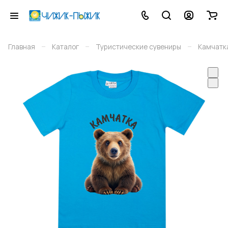
–
–
–
Главная
Каталог
Туристические сувениры
Камчатк