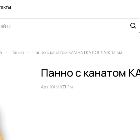
такты
–
–
а
Панно
Панно с канатом КАМЧАТКА КОЛЛАЖ 13 см.
Панно с канатом 
Арт.
КАМ КП-1м