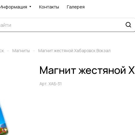
Информация
Контакты
Галерея
–
–
ск
Магниты
Магнит жестяной Хабаровск Вокзал
Магнит жестяной Х
Арт.
ХАБ-31