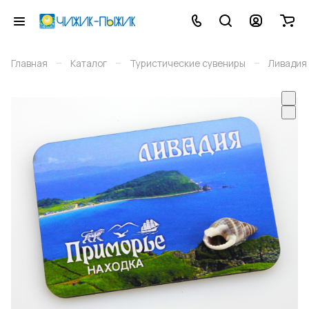
–
–
–
Главная
Каталог
Туристические сувениры
Ливадия