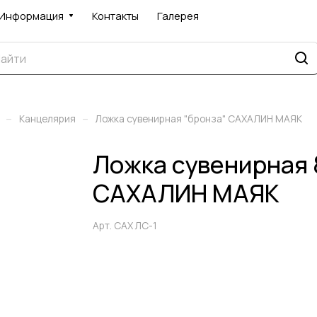
Информация
Контакты
Галерея
–
–
Канцелярия
Ложка сувенирная "бронза" САХАЛИН МАЯК
Ложка сувенирная 
САХАЛИН МАЯК
Арт.
САХ ЛС-1