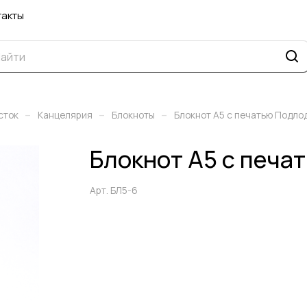
такты
–
–
–
сток
Канцелярия
Блокноты
Блокнот А5 с печатью Подло
Блокнот А5 с печа
Арт.
БЛ5-6