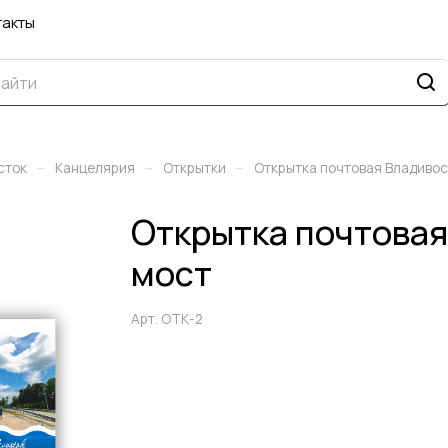
такты
–
–
–
сток
Канцелярия
Открытки
Открытка почтовая Владивос
Открытка почтовая
мост
Арт.
ОТК-2