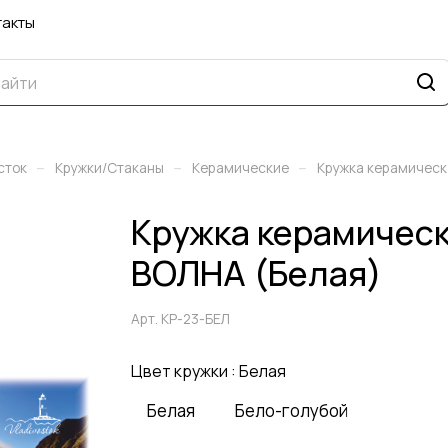
такты
–
–
–
сток
Кружки/Стаканы
Керамические
Кружка керамичес
Кружка керамиче
ВОЛНА (Белая)
Арт.
КР-23-БЕЛ
Цвет кружки :
Белая
Белая
Бело-голубой