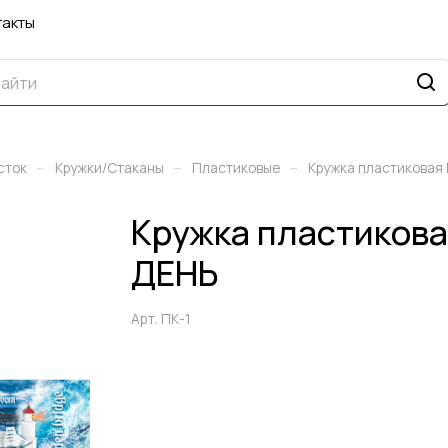
такты
–
–
–
сток
Кружки/Стаканы
Пластиковые
Кружка пластикова
Кружка пластиков
ДЕНЬ
Арт.
ПК-1