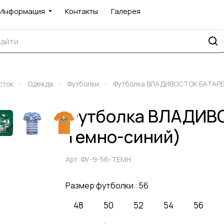
Информация
Контакты
Галерея
–
–
–
сток
Одежда
Футболки
Футболка ВЛАДИВОСТОК БАТАР
Футболка ВЛАДИВО
Темно-синий)
Арт.
ФУ-9-56-ТЕМН
Размер футболки :
56
48
50
52
54
56