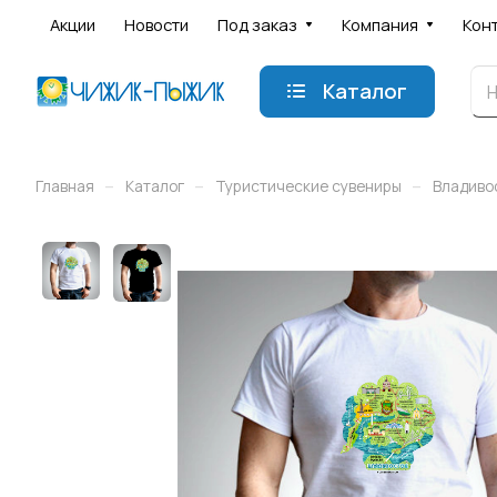
Акции
Новости
Под заказ
Компания
Кон
Каталог
–
–
–
Главная
Каталог
Туристические сувениры
Владиво