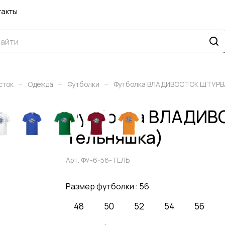
такты
–
–
–
сток
Одежда
Футболки
Футболка ВЛАДИВОСТОК ШТУРВ
Футболка ВЛАДИВ
Тельняшка)
Арт.
ФУ-6-56-ТЕЛЬ
Размер футболки :
56
48
50
52
54
56