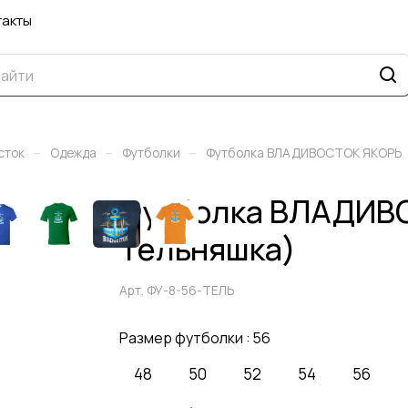
такты
–
–
–
сток
Одежда
Футболки
Футболка ВЛАДИВОСТОК ЯКОРЬ
Футболка ВЛАДИВО
Тельняшка)
Арт.
ФУ-8-56-ТЕЛЬ
Размер футболки :
56
48
50
52
54
56