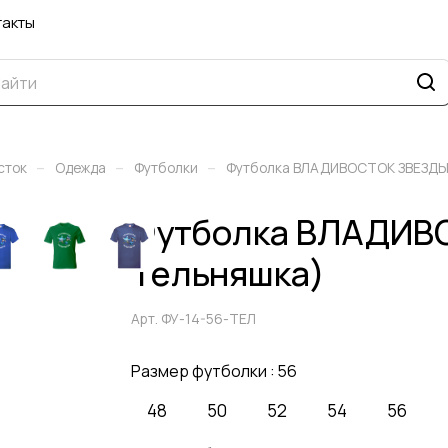
такты
–
–
–
сток
Одежда
Футболки
Футболка ВЛАДИВОСТОК ЗВЕЗД
Футболка ВЛАДИВО
Тельняшка)
Арт.
ФУ-14-56-ТЕЛ
Размер футболки :
56
48
50
52
54
56