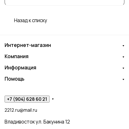
номинации «Прорыв года» на конкурсе
«Бриллиантовая лоза». Этот момент стал
точкой роста и новых открытий. Сейчас
Назад к списку
товары бренда продаются в 30 городах
России, а доставка работает по всему
миру.
Интернет-магазин
Компания
Информация
Помощь
+7 (904) 628 60 21
2212.ru@mail.ru
Владивосток ул. Бакунина 12