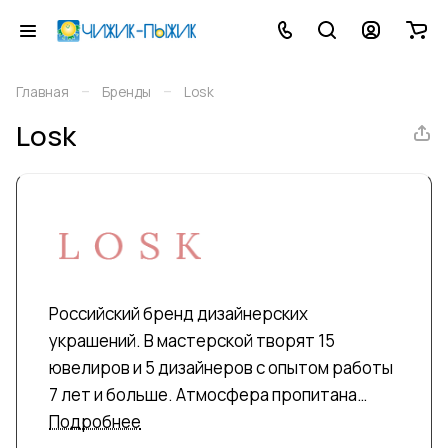
–
–
Главная
Бренды
Losk
Losk
Российский бренд дизайнерских
украшений. В мастерской творят 15
ювелиров и 5 дизайнеров с опытом работы
7 лет и больше. Атмосфера пропитана
искусством. Losk стал победителем в
Подробнее