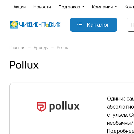
Акции
Новости
Под заказ
Компания
Кон
Каталог
–
–
Главная
Бренды
Pollux
Pollux
Один из са
абсолютно 
стульев. С
необычный 
Привлекают
Подробне