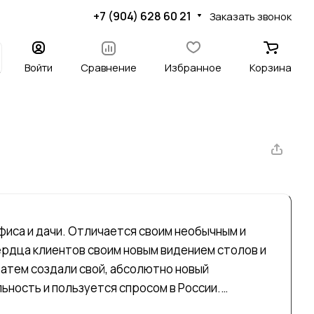
+7 (904) 628 60 21
Заказать звонок
Войти
Сравнение
Избранное
Корзина
фиса и дачи. Отличается своим необычным и
ердца клиентов своим новым видением столов и
затем создали свой, абсолютно новый
ьность и пользуется спросом в России.
тировать и пробовать себя в новых