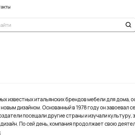
такты
мых известных итальянских брендов мебели для дома, о
новым дизайном. Основанный в 1978 году он завоевал с
оздатели посещали другие страны и изучали культуру, 
дизайн. По сей день, компания продолжает свою деятел
ся молодые дизайнеры, которые не боятся эксперимен
е