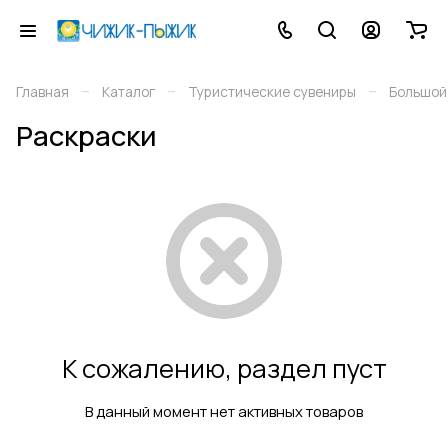
–
–
–
Главная
Каталог
Туристические сувениры
Большой
Раскраски
К сожалению, раздел пуст
В данный момент нет активных товаров