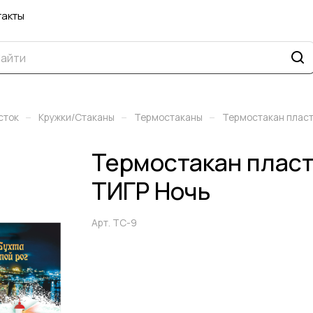
такты
–
–
–
сток
Кружки/Стаканы
Термостаканы
Термостакан плас
Термостакан пла
ТИГР Ночь
Арт.
ТС-9