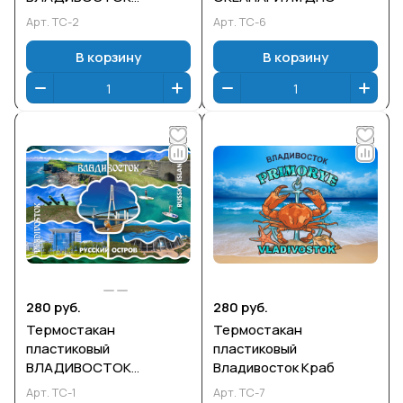
РАКУШКИ
Арт.
ТС-2
Арт.
ТС-6
В корзину
В корзину
280 руб.
280 руб.
Термостакан
Термостакан
пластиковый
пластиковый
ВЛАДИВОСТОК
Владивосток Краб
РУССКИЙ
Арт.
ТС-1
Арт.
ТС-7