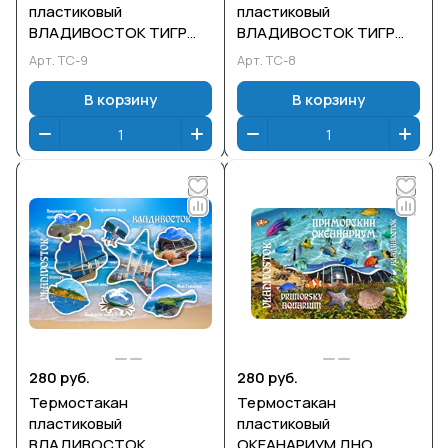
пластиковый
пластиковый
ВЛАДИВОСТОК ТИГР
ВЛАДИВОСТОК ТИГР
Ночь
День
Арт.
ТС-9
Арт.
ТС-8
В корзину
В корзину
280 руб.
280 руб.
Термостакан
Термостакан
пластиковый
пластиковый
ВЛАДИВОСТОК
ОКЕАНАРИУМ ДНО