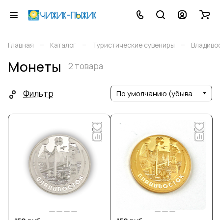
–
–
–
Главная
Каталог
Туристические сувениры
Владиво
Монеты
2 товара
Фильтр
По умолчанию (убывание)