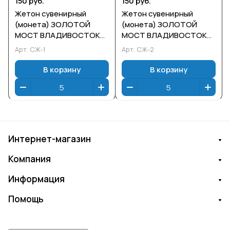
150 руб.
150 руб.
Жетон сувенирный
Жетон сувенирный
(монета) ЗОЛОТОЙ
(монета) ЗОЛОТОЙ
МОСТ ВЛАДИВОСТОК
МОСТ ВЛАДИВОСТОК
серебро
золото
Арт.
СЖ-1
Арт.
СЖ-2
В корзину
В корзину
Интернет-магазин
Компания
Информация
Помощь