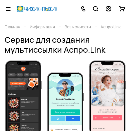
–
–
–
Главная
Информация
Возможности
Аспро.Link
Сервис для создания
мультиссылки Аспро.Link