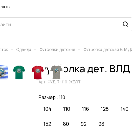
такты
–
–
–
сток
Одежда
Футболки детские
Футболка детская ВЛ
Футболка дет. ВЛД
Арт.
ФУД-7-110-ЖЕЛТ
Размер :
110
104
110
116
128
140
152
80
92
98