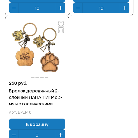
250 руб.
Брелок деревянный 2-
слойный ЛАПА ТИГР с 3-
мя металлическими
подвесками ПРИМОРЬЕ
Арт.
БРД-10
В корзину