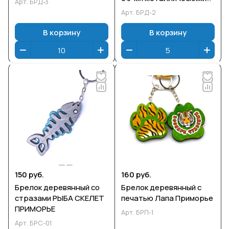
Арт.
БРД-3
подвесками ПРИМОРЬЕ
Арт.
БРД-2
В корзину
В корзину
150 руб.
160 руб.
Брелок деревянный со
Брелок деревянный с
стразами РЫБА СКЕЛЕТ
печатью Лапа Приморье
ПРИМОРЬЕ
Арт.
БРП-1
Арт.
БРС-01