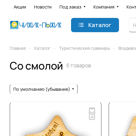
Акции
Новости
Под заказ
Компания
Кон
Каталог
–
–
–
Главная
Каталог
Туристические сувениры
Владиво
Со смолой
6 товаров
По умолчанию (убывание)