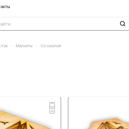
такты
–
–
сток
Магниты
Со смолой