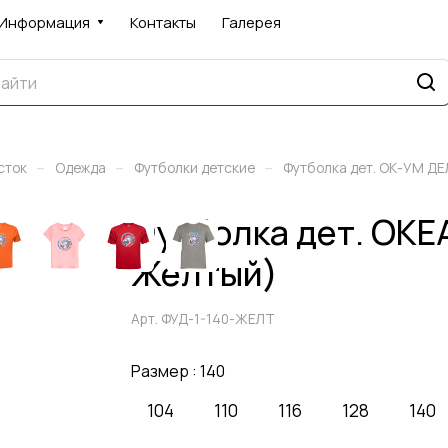
Информация
Контакты
Галерея
–
–
–
сток
Одежда
Футболки детские
Футболка дет. ОК-УМ Д
Футболка дет. ОК
Желтый)
Арт.
ФУД-1-140-ЖЕЛТ
Размер :
140
104
110
116
128
140